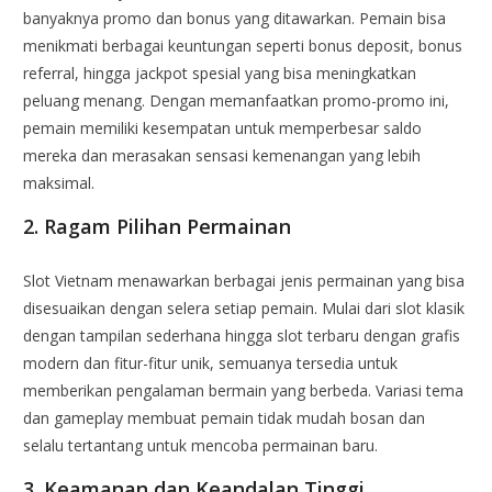
banyaknya promo dan bonus yang ditawarkan. Pemain bisa
menikmati berbagai keuntungan seperti bonus deposit, bonus
referral, hingga jackpot spesial yang bisa meningkatkan
peluang menang. Dengan memanfaatkan promo-promo ini,
pemain memiliki kesempatan untuk memperbesar saldo
mereka dan merasakan sensasi kemenangan yang lebih
maksimal.
2. Ragam Pilihan Permainan
Slot Vietnam menawarkan berbagai jenis permainan yang bisa
disesuaikan dengan selera setiap pemain. Mulai dari slot klasik
dengan tampilan sederhana hingga slot terbaru dengan grafis
modern dan fitur-fitur unik, semuanya tersedia untuk
memberikan pengalaman bermain yang berbeda. Variasi tema
dan gameplay membuat pemain tidak mudah bosan dan
selalu tertantang untuk mencoba permainan baru.
3. Keamanan dan Keandalan Tinggi