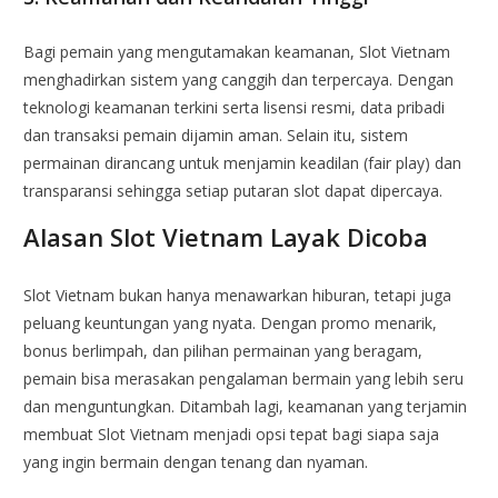
Bagi pemain yang mengutamakan keamanan, Slot Vietnam
menghadirkan sistem yang canggih dan terpercaya. Dengan
teknologi keamanan terkini serta lisensi resmi, data pribadi
dan transaksi pemain dijamin aman. Selain itu, sistem
permainan dirancang untuk menjamin keadilan (fair play) dan
transparansi sehingga setiap putaran slot dapat dipercaya.
Alasan Slot Vietnam Layak Dicoba
Slot Vietnam bukan hanya menawarkan hiburan, tetapi juga
peluang keuntungan yang nyata. Dengan promo menarik,
bonus berlimpah, dan pilihan permainan yang beragam,
pemain bisa merasakan pengalaman bermain yang lebih seru
dan menguntungkan. Ditambah lagi, keamanan yang terjamin
membuat Slot Vietnam menjadi opsi tepat bagi siapa saja
yang ingin bermain dengan tenang dan nyaman.