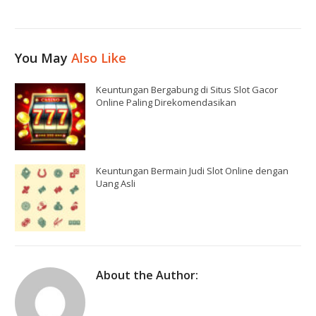
You May
Also Like
Keuntungan Bergabung di Situs Slot Gacor
Online Paling Direkomendasikan
Keuntungan Bermain Judi Slot Online dengan
Uang Asli
About the Author: