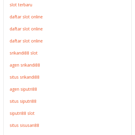
slot terbaru
daftar slot online
daftar slot online
daftar slot online
srikandi88 slot
agen srikandi88
situs srikandi88
agen siputri88
situs siputri88
siputri88 slot
situs sisusan88