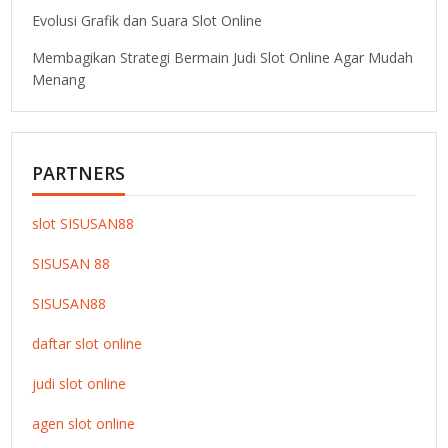
Evolusi Grafik dan Suara Slot Online
Membagikan Strategi Bermain Judi Slot Online Agar Mudah
Menang
PARTNERS
slot SISUSAN88
SISUSAN 88
SISUSAN88
daftar slot online
judi slot online
agen slot online