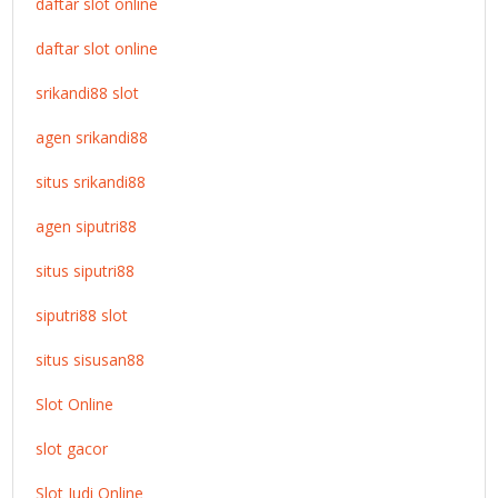
daftar slot online
daftar slot online
srikandi88 slot
agen srikandi88
situs srikandi88
agen siputri88
situs siputri88
siputri88 slot
situs sisusan88
Slot Online
slot gacor
Slot Judi Online