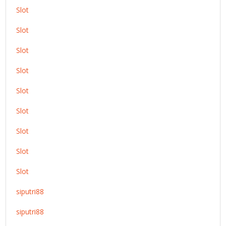
Slot
Slot
Slot
Slot
Slot
Slot
Slot
Slot
Slot
siputri88
siputri88