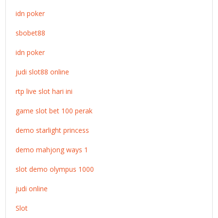
idn poker
sbobet88
idn poker
judi slot88 online
rtp live slot hari ini
game slot bet 100 perak
demo starlight princess
demo mahjong ways 1
slot demo olympus 1000
judi online
Slot