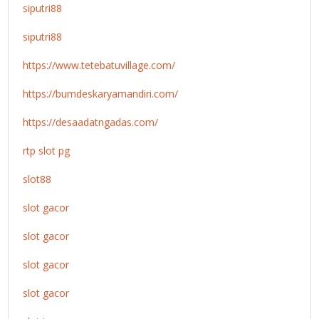
siputri88
siputri88
https://www.tetebatuvillage.com/
https://bumdeskaryamandiri.com/
https://desaadatngadas.com/
rtp slot pg
slot88
slot gacor
slot gacor
slot gacor
slot gacor