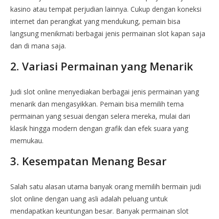
kasino atau tempat perjudian lainnya. Cukup dengan koneksi
internet dan perangkat yang mendukung, pemain bisa
langsung menikmati berbagai jenis permainan slot kapan saja
dan di mana saja.
2. Variasi Permainan yang Menarik
Judi slot online menyediakan berbagai jenis permainan yang
menarik dan mengasyikkan. Pemain bisa memilih tema
permainan yang sesuai dengan selera mereka, mulai dari
klasik hingga modern dengan grafik dan efek suara yang
memukau.
3. Kesempatan Menang Besar
Salah satu alasan utama banyak orang memilih bermain judi
slot online dengan uang asli adalah peluang untuk
mendapatkan keuntungan besar. Banyak permainan slot