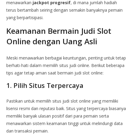
menawarkan
jackpot progresif
, di mana jumlah hadiah
terus bertambah seiring dengan semakin banyaknya pemain
yang berpartisipasi.
Keamanan Bermain Judi Slot
Online dengan Uang Asli
Meski menawarkan berbagai keuntungan, penting untuk tetap
berhati-hati dalam memilih situs judi online. Berikut beberapa
tips agar tetap aman saat bermain judi slot online:
1. Pilih Situs Terpercaya
Pastikan untuk memilih situs judi slot online yang memiliki
lisensi resmi dan reputasi baik. Situs yang terpercaya biasanya
memiliki banyak ulasan positif dari para pemain serta
menawarkan sistem keamanan tinggi untuk melindungi data
dan transaksi pemain.