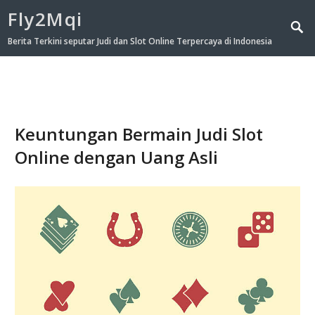
Fly2Mqi
Berita Terkini seputar Judi dan Slot Online Terpercaya di Indonesia
Keuntungan Bermain Judi Slot
Online dengan Uang Asli