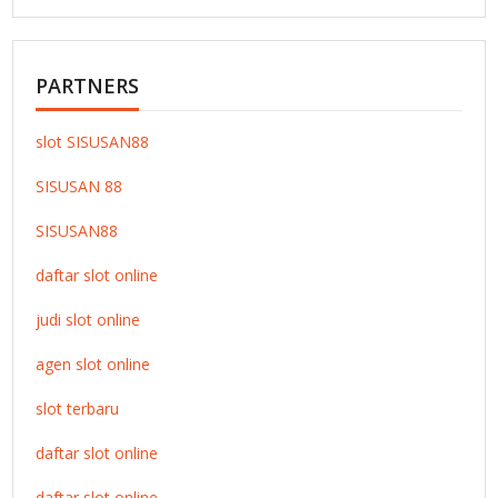
PARTNERS
slot SISUSAN88
SISUSAN 88
SISUSAN88
daftar slot online
judi slot online
agen slot online
slot terbaru
daftar slot online
daftar slot online