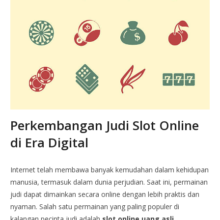
Perkembangan Judi Slot Online
di Era Digital
Internet telah membawa banyak kemudahan dalam kehidupan
manusia, termasuk dalam dunia perjudian. Saat ini, permainan
judi dapat dimainkan secara online dengan lebih praktis dan
nyaman. Salah satu permainan yang paling populer di
kalangan pecinta judi adalah
slot online uang asli
.