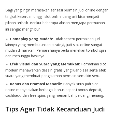
Bagi yang ingin merasakan sensasi bermain judi online dengan
tingkat keseruan tinggi, slot online uang asli bisa menjadi
pilihan terbaik. Berikut beberapa alasan mengapa permainan
ini sangat menghibur:
Gameplay yang Mudah:
Tidak seperti permainan judi
lainnya yang membutuhkan strategi, judi slot online sangat
mudah dimainkan. Pemain hanya perlu menekan tombol spin
dan menunggu hasilnya.
Efek Visual dan Suara yang Memukau:
Permainan slot
modern menawarkan desain grafis yang luar biasa serta efek
suara yang membuat pengalaman bermain semakin seru.
Bonus dan Promosi Menarik:
Banyak situs judi slot
online menyediakan berbagai bonus seperti bonus deposit,
cashback, dan free spins yang menambah peluang menang.
Tips Agar Tidak Kecanduan Judi