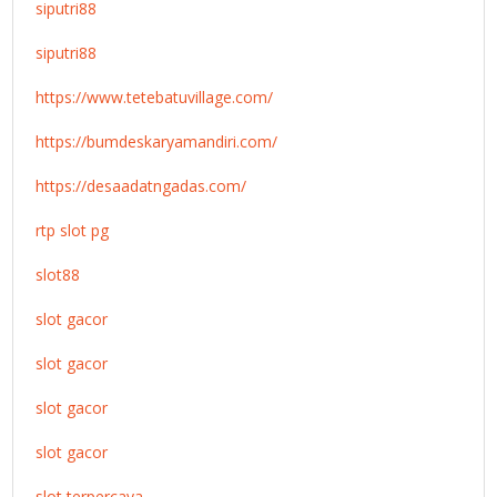
siputri88
siputri88
https://www.tetebatuvillage.com/
https://bumdeskaryamandiri.com/
https://desaadatngadas.com/
rtp slot pg
slot88
slot gacor
slot gacor
slot gacor
slot gacor
slot terpercaya