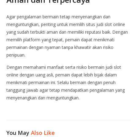
Agar pengalaman bermain tetap menyenangkan dan
menguntungkan, penting untuk memilih situs judi slot online
yang sudah terbukti aman dan memiliki reputasi baik. Dengan
memilih platform yang tepat, pemain dapat menikmati
permainan dengan nyaman tanpa khawatir akan risiko
penipuan.
Dengan memahami manfaat serta risiko bermain judi slot
online dengan uang asli, pemain dapat lebih bijak dalam
menikmati permainan ini. Selalu bermain dengan penuh
tanggung jawab agar tetap mendapatkan pengalaman yang
menyenangkan dan menguntungkan.
You May
Also Like